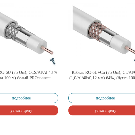
RG-6U (75 Ом), CCS/Al/Al 48 %
Кабель RG-6U+Cu (75 Ом), Cu/Al/
та 100 м) белый PROconnect
(1,0/Al/48х0,12 мм) 64%, (бухта 100
елевизионный кабель для
белый REXANT
ючения систем телевидения)
подробнее
подробнее
узнать цену
узнать цену