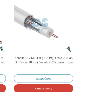
Cu
Кабель RG-6U+Cu (75 Ом), Cu/Al/Cu 48
 м),
% (бухта 100 м) белый PROconnect (для
подключения систем телевидения
Телевизионный кабель)
подробнее
узнать цену