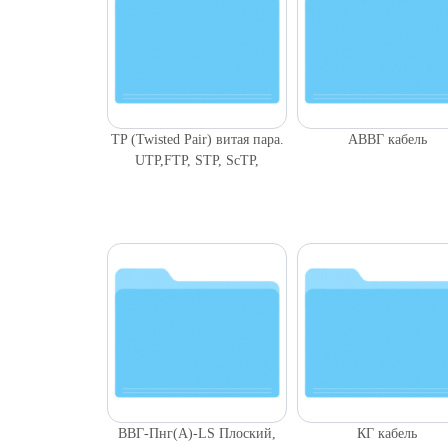
TP (Twisted Pair) витая пара.
АВВГ кабель
UTP,FTP, STP, ScTP,
ВВГ-Пнг(A)-LS Плоский,
КГ кабель