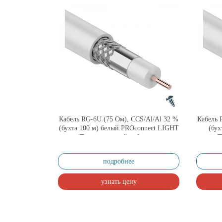
Кабель RG-6U (75 Ом), CCS/Al/Al 32 %
Кабель 
(бухта 100 м) белый PROconnect LIGHT
(бух
(Телевизионный кабель для
(Т
подключения систем телевидения)
подкл
подробнее
узнать цену