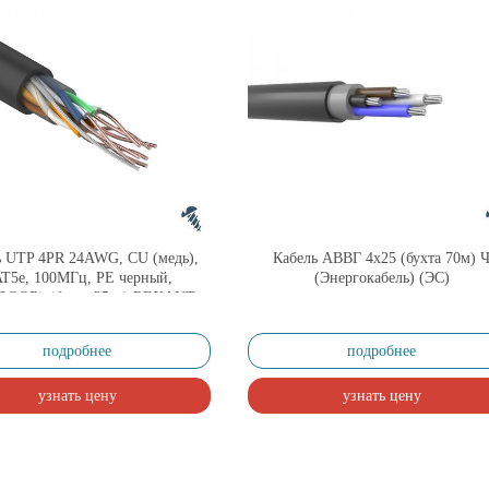
ь UTP 4PR 24AWG, CU (медь),
Кабель АВВГ 4х25 (бухта 70м) 
T5e, 100МГц, PE черный,
(Энергокабель) (ЭС)
OOR) (бухта 25 м) REXANT
подробнее
подробнее
узнать цену
узнать цену