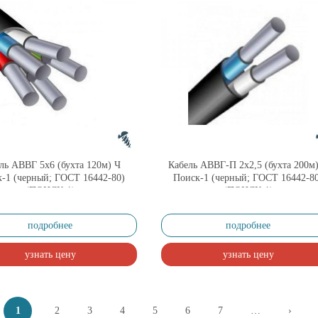
ль АВВГ 5х6 (бухта 120м) Ч
Кабель АВВГ-П 2х2,5 (бухта 200м
-1 (черный; ГОСТ 16442-80)
Поиск-1 (черный; ГОСТ 16442-8
(ПОИСК-1)
(ПОИСК-1)
подробнее
подробнее
узнать цену
узнать цену
1
2
3
4
5
6
7
…
›