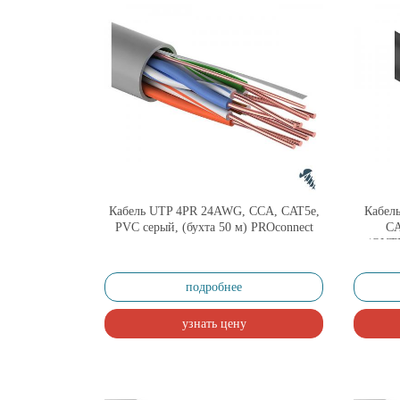
Кабель UTP 4PR 24AWG, CCA, CAT5e,
Кабел
PVC серый, (бухта 50 м) PROconnect
CA
(OUTD
подробнее
узнать цену