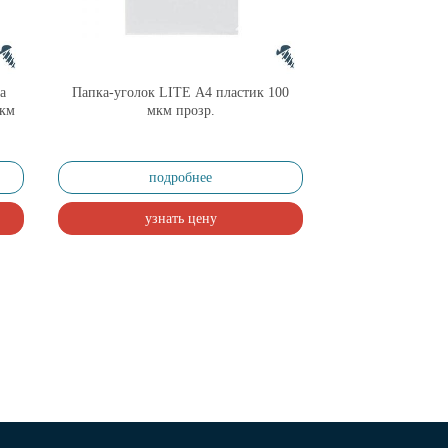
а
Папка-уголок LITE А4 пластик 100
км
мкм прозр.
л.
подробнее
узнать цену