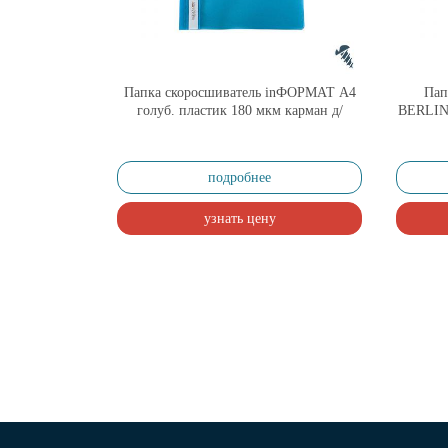
Папка скоросшиватель inФОРМАТ А4
Пап
голуб. пластик 180 мкм карман д/
BERLIN
маркир.этикет.
рас
подробнее
узнать цену
Страницы