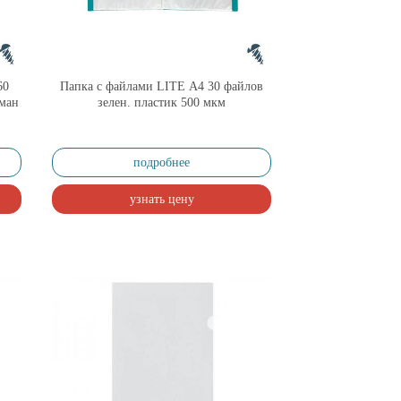
60
Папка с файлами LITE А4 30 файлов
рман
зелен. пластик 500 мкм
подробнее
узнать цену