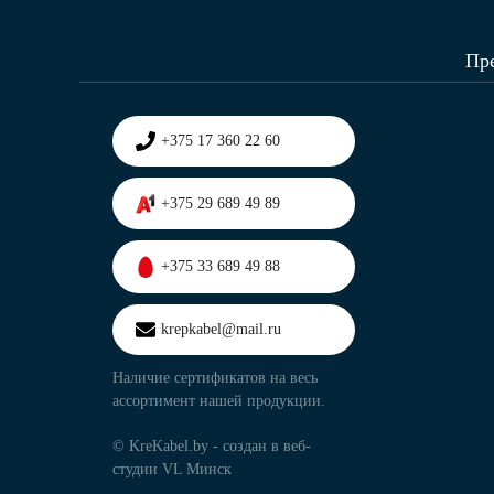
Пр
+375 17 360 22 60
+375 29 689 49 89
+375 33 689 49 88
krepkabel@mail.ru
Наличие сертификатов на весь
ассортимент нашей продукции.
© KreKabel.by - создан в
веб-
студии VL Минск