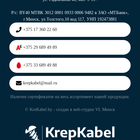
Р/с: BY40 MTBK 3012 0001 0933 0006 9482 в ЗАО «МТБанк»,
г.Минск, ул.Толстого,10 код 117, УНП 192473881
+375 17 360 22 60
+375 29 689 49 89
+375 33 689 49 88
krepkabel@mail.ru
Наличие сертификатов на весь ассортимент нашей продукции.
© KreKabel.by - создан в
веб-студии VL Минск