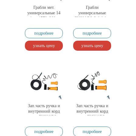
Грабли мет.
Грабли
универсальные 14
универсальные
зубьев 1570х360 мм
FISKARS Solid без
Light FISKARS
черенка (135064)
подробнее
подробнее
узнать цену
узнать цену
Зап.часть ручка и
Зап.часть ручка и
внутренний корд
внутренний корд
для FISKARS
для FISKARS
UPX82
UPX86
подробнее
подробнее