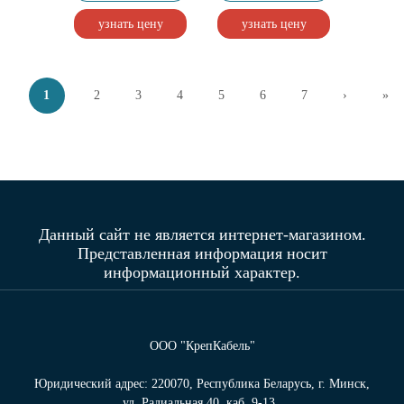
узнать цену
узнать цену
Страницы
1
2
3
4
5
6
7
›
»
Данный сайт не является интернет-магазином.
Представленная информация носит
информационный характер.
ООО "КрепКабель"
Юридический адрес: 220070, Республика Беларусь, г. Минск,
ул. Радиальная 40, каб. 9-13 .