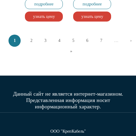
(покраска стен и
стен и фасадов,
подробнее
подробнее
фасадов,
полиамид)
полиакрил)
узнать цену
узнать цену
Страницы
1
2
3
4
5
6
7
…
›
»
Данный сайт не является интернет-магазином.
Представленная информация носит
информационный характер.
ООО "КрепКабель"