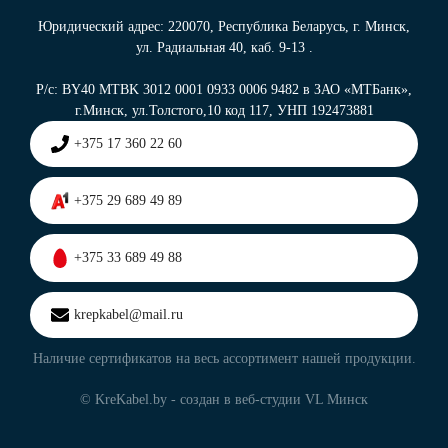
Юридический адрес: 220070, Республика Беларусь, г. Минск,
ул. Радиальная 40, каб. 9-13 .
Р/с: BY40 MTBK 3012 0001 0933 0006 9482 в ЗАО «МТБанк»,
г.Минск, ул.Толстого,10 код 117, УНП 192473881
+375 17 360 22 60
+375 29 689 49 89
+375 33 689 49 88
krepkabel@mail.ru
Наличие сертификатов на весь ассортимент нашей продукции.
© KreKabel.by - создан в
веб-студии VL Минск