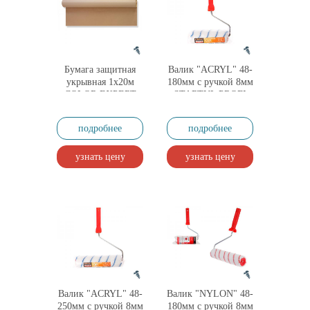
Бумага защитная
Валик "ACRYL" 48-
укрывная 1х20м
180мм с ручкой 8мм
COLOR EXPERT
STARTUL PROFI
(акрил, нанесение
лаков на водной
подробнее
подробнее
основе)
узнать цену
узнать цену
Валик "ACRYL" 48-
Валик "NYLON" 48-
250мм с ручкой 8мм
180мм с ручкой 8мм