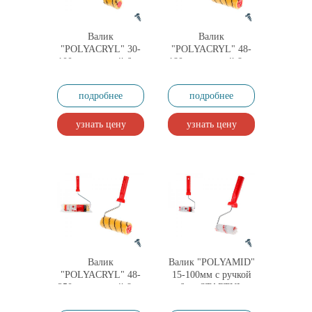
Валик
Валик
"POLYACRYL" 30-
"POLYACRYL" 48-
100мм с ручкой 6мм
180мм с ручкой 8мм
STARTUL MASTER
STARTUL MASTER
(покраска стен и
(покраска стен и
подробнее
подробнее
фасадов,
фасадов,
полиакрил)
полиакрил)
узнать цену
узнать цену
Валик
Валик "POLYAMID"
"POLYACRYL" 48-
15-100мм с ручкой
250мм с ручкой 8мм
6мм STARTUL
STARTUL MASTER
PROFI (покраска